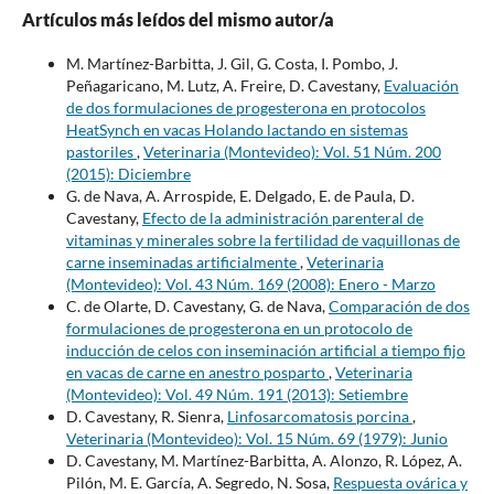
Artículos más leídos del mismo autor/a
M. Martínez-Barbitta, J. Gil, G. Costa, I. Pombo, J.
Peñagaricano, M. Lutz, A. Freire, D. Cavestany,
Evaluación
de dos formulaciones de progesterona en protocolos
HeatSynch en vacas Holando lactando en sistemas
pastoriles
,
Veterinaria (Montevideo): Vol. 51 Núm. 200
(2015): Diciembre
G. de Nava, A. Arrospide, E. Delgado, E. de Paula, D.
Cavestany,
Efecto de la administración parenteral de
vitaminas y minerales sobre la fertilidad de vaquillonas de
carne inseminadas artificialmente
,
Veterinaria
(Montevideo): Vol. 43 Núm. 169 (2008): Enero - Marzo
C. de Olarte, D. Cavestany, G. de Nava,
Comparación de dos
formulaciones de progesterona en un protocolo de
inducción de celos con inseminación artificial a tiempo fijo
en vacas de carne en anestro posparto
,
Veterinaria
(Montevideo): Vol. 49 Núm. 191 (2013): Setiembre
D. Cavestany, R. Sienra,
Linfosarcomatosis porcina
,
Veterinaria (Montevideo): Vol. 15 Núm. 69 (1979): Junio
D. Cavestany, M. Martínez-Barbitta, A. Alonzo, R. López, A.
Pilón, M. E. García, A. Segredo, N. Sosa,
Respuesta ovárica y