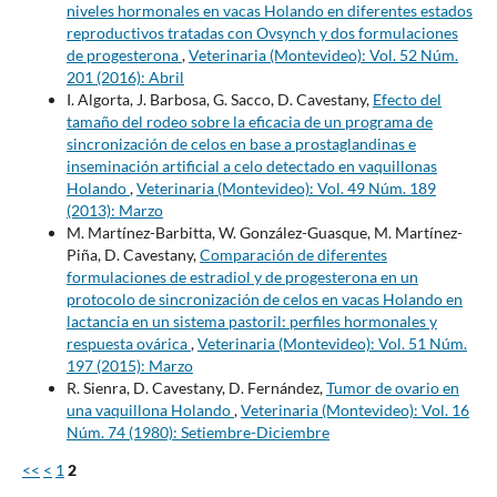
niveles hormonales en vacas Holando en diferentes estados
reproductivos tratadas con Ovsynch y dos formulaciones
de progesterona
,
Veterinaria (Montevideo): Vol. 52 Núm.
201 (2016): Abril
I. Algorta, J. Barbosa, G. Sacco, D. Cavestany,
Efecto del
tamaño del rodeo sobre la eficacia de un programa de
sincronización de celos en base a prostaglandinas e
inseminación artificial a celo detectado en vaquillonas
Holando
,
Veterinaria (Montevideo): Vol. 49 Núm. 189
(2013): Marzo
M. Martínez-Barbitta, W. González-Guasque, M. Martínez-
Piña, D. Cavestany,
Comparación de diferentes
formulaciones de estradiol y de progesterona en un
protocolo de sincronización de celos en vacas Holando en
lactancia en un sistema pastoril: perfiles hormonales y
respuesta ovárica
,
Veterinaria (Montevideo): Vol. 51 Núm.
197 (2015): Marzo
R. Sienra, D. Cavestany, D. Fernández,
Tumor de ovario en
una vaquillona Holando
,
Veterinaria (Montevideo): Vol. 16
Núm. 74 (1980): Setiembre-Diciembre
<<
<
1
2