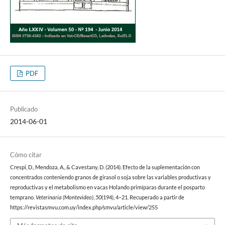
PDF
Publicado
2014-06-01
Cómo citar
Crespi, D., Mendoza, A., & Cavestany, D. (2014). Efecto de la suplementación con
concentrados conteniendo granos de girasol o soja sobre las variables productivas y
reproductivas y el metabolismo en vacas Holando primíparas durante el posparto
temprano.
Veterinaria (Montevideo)
,
50
(194), 4–21. Recuperado a partir de
https://revistasmvu.com.uy/index.php/smvu/article/view/255