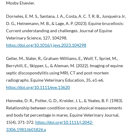
Mosby Elsevier.
Dorneles, E. M. S., Santana, J. A., Costa, A. C. T. R. B., Junqueira Jr,
D. G., Heinemann, M. B., & Lage, A. P. (2023). Equine brucellosis:
Current understanding and challenges. Journal of Equine
Veterinary Science, 127, 104298.
https://doi.org/10.1016/j.jevs.2023.104298
Geller, M., Slater, R., Graham-Williams, E., Wolf, T., Spriet, M.,
Berryhill, E., Skipper, L., & Aleman, M. (2022). Imaging of equine
septic discospondylitis using MRI, CT and post-mortem
radiographs. Equine Veterinary Education, 35, e1-e6.
https://doi.org/10.1111/eve.13620
Henneke, D. R., Potter, G. D., Kreider, J. L., & Yeates, B. F. (1983).
Relationship between condition score, physical measurements
and body fat percentage in mares. Equine Veterinary Journal,
15(4), 371-372.
https://doi.org/10.1111/j.2042-
3306.1983.tb01826.x