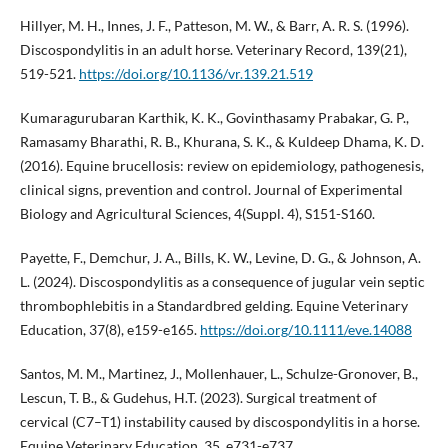
Hillyer, M. H., Innes, J. F., Patteson, M. W., & Barr, A. R. S. (1996).
Discospondylitis in an adult horse. Veterinary Record, 139(21),
519-521.
https://doi.org/10.1136/vr.139.21.519
Kumaragurubaran Karthik, K. K., Govinthasamy Prabakar, G. P.,
Ramasamy Bharathi, R. B., Khurana, S. K., & Kuldeep Dhama, K. D.
(2016). Equine brucellosis: review on epidemiology, pathogenesis,
clinical signs, prevention and control. Journal of Experimental
Biology and Agricultural Sciences, 4(Suppl. 4), S151-S160.
Payette, F., Demchur, J. A., Bills, K. W., Levine, D. G., & Johnson, A.
L. (2024). Discospondylitis as a consequence of jugular vein septic
thrombophlebitis in a Standardbred gelding. Equine Veterinary
Education, 37(8), e159-e165.
https://doi.org/10.1111/eve.14088
Santos, M. M., Martinez, J., Mollenhauer, L., Schulze-Gronover, B.,
Lescun, T. B., & Gudehus, H.T. (2023). Surgical treatment of
cervical (C7–T1) instability caused by discospondylitis in a horse.
Equine Veterinary Education, 35, e731-e737.