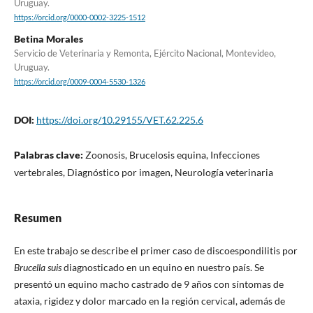
Uruguay.
https://orcid.org/0000-0002-3225-1512
Betina Morales
Servicio de Veterinaria y Remonta, Ejército Nacional, Montevideo,
Uruguay.
https://orcid.org/0009-0004-5530-1326
DOI:
https://doi.org/10.29155/VET.62.225.6
Palabras clave:
Zoonosis, Brucelosis equina, Infecciones
vertebrales, Diagnóstico por imagen, Neurología veterinaria
Resumen
En este trabajo se describe el primer caso de discoespondilitis por
Brucella suis
diagnosticado en un equino en nuestro país. Se
presentó un equino macho castrado de 9 años con síntomas de
ataxia, rigidez y dolor marcado en la región cervical, además de