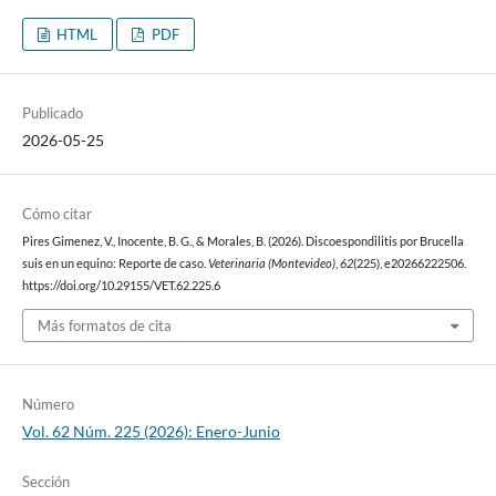
HTML
PDF
Publicado
2026-05-25
Cómo citar
Pires Gimenez, V., Inocente, B. G., & Morales, B. (2026). Discoespondilitis por Brucella
suis en un equino: Reporte de caso.
Veterinaria (Montevideo)
,
62
(225), e20266222506.
https://doi.org/10.29155/VET.62.225.6
Más formatos de cita
Número
Vol. 62 Núm. 225 (2026): Enero-Junio
Sección