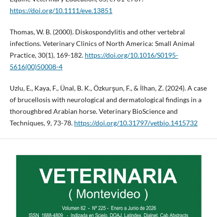
https://doi.org/10.1111/eve.13851
Thomas, W. B. (2000). Diskospondylitis and other vertebral
infections. Veterinary Clinics of North America: Small Animal
Practice, 30(1), 169-182.
https://doi.org/10.1016/S0195-
5616(00)50008-4
Uzlu, E., Kaya, F., Ünal, B. K., Özkurşun, F., & İlhan, Z. (2024). A case
of brucellosis with neurological and dermatological findings in a
thoroughbred Arabian horse. Veterinary BioScience and
Techniques, 9, 73-78.
https://doi.org/10.31797/vetbio.1415732