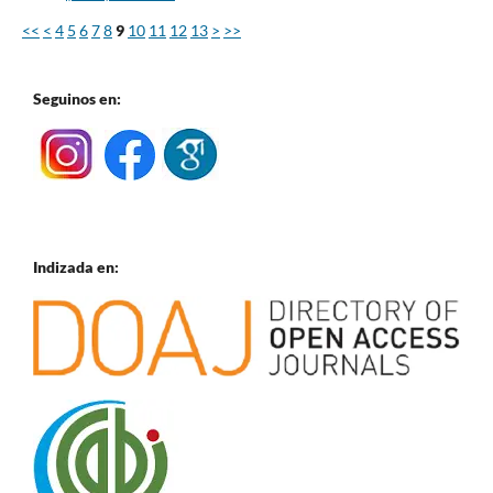
<<
<
4
5
6
7
8
9
10
11
12
13
>
>>
Seguinos en:
Indizada en: