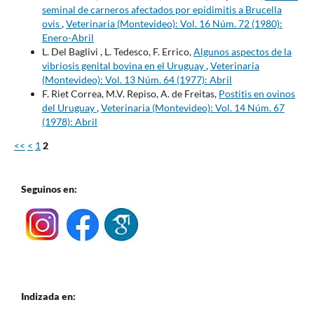
seminal de carneros afectados por epidimitis a Brucella
ovis
,
Veterinaria (Montevideo): Vol. 16 Núm. 72 (1980):
Enero-Abril
L. Del Baglivi , L. Tedesco, F. Errico,
Algunos aspectos de la
vibriosis genital bovina en el Uruguay
,
Veterinaria
(Montevideo): Vol. 13 Núm. 64 (1977): Abril
F. Riet Correa, M.V. Repiso, A. de Freitas,
Postitis en ovinos
del Uruguay
,
Veterinaria (Montevideo): Vol. 14 Núm. 67
(1978): Abril
<<
<
1
2
Seguinos en:
Indizada en: