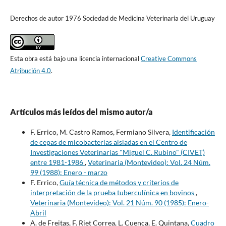
Derechos de autor 1976 Sociedad de Medicina Veterinaria del Uruguay
Esta obra está bajo una licencia internacional
Creative Commons
Atribución 4.0
.
Artículos más leídos del mismo autor/a
F. Errico, M. Castro Ramos, Fermiano Silvera,
Identificación
de cepas de micobacterias aisladas en el Centro de
Investigaciones Veterinarias "Miguel C. Rubino" (CIVET)
entre 1981-1986
,
Veterinaria (Montevideo): Vol. 24 Núm.
99 (1988): Enero - marzo
F. Errico,
Guía técnica de métodos y criterios de
interpretación de la prueba tuberculínica en bovinos
,
Veterinaria (Montevideo): Vol. 21 Núm. 90 (1985): Enero-
Abril
A. de Freitas, F. Riet Correa, L. Cuenca, E. Quintana,
Cuadro