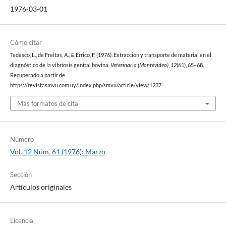
1976-03-01
Cómo citar
Tedesco, L., de Freitas, A., & Errico, F. (1976). Extracción y transporte de material en el
diagnóstico de la vibriosis genital bovina.
Veterinaria (Montevideo)
,
12
(61), 65–68.
Recuperado a partir de
https://revistasmvu.com.uy/index.php/smvu/article/view/1237
Más formatos de cita
Número
Vol. 12 Núm. 61 (1976): Marzo
Sección
Artículos originales
Licencia