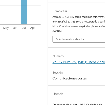
Cómo citar
Aström, G. (1981). Sincronización de celo.
Veteri
(Montevideo)
,
17
(75), 19–21. Recuperado a parti
https://revistasmvu.com.uy/index.php/smvu/art
ew/1050
Más formatos de cita
Número
Vol. 17 Núm. 75 (1981): Enero-Abril
Sección
Comunicaciones cortas
Licencia
Derechos de autor 1981 Sociedad de