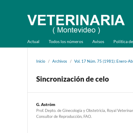
Actual
Todos los números
Avisos
Política de
Inicio
/
Archivos
/
Vol. 17 Núm. 75 (1981): Enero-Abr
Sincronización de celo
G. Aström
Prof. Depto. de Ginecología y Obstetricia, Royal Veterinar
Consultor de Reproducción, FAO.