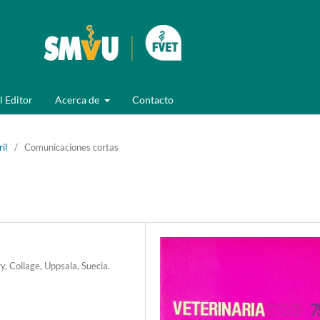
l Editor
Acerca de
Contacto
il
/
Comunicaciones cortas
y, Collage, Uppsala, Suecia.