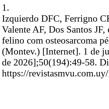
1.
Izquierdo DFC, Ferrigno C
Valente AF, Dos Santos JF, 
felino com osteosarcoma pél
(Montev.) [Internet]. 1 de j
de 2026];50(194):49-58. Di
https://revistasmvu.com.uy