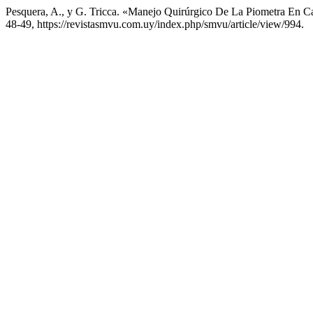
Pesquera, A., y G. Tricca. «Manejo Quirúrgico De La Piometra En C
48-49, https://revistasmvu.com.uy/index.php/smvu/article/view/994.