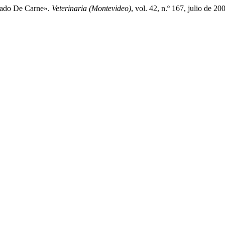
anado De Carne».
Veterinaria (Montevideo)
, vol. 42, n.º 167, julio de 20