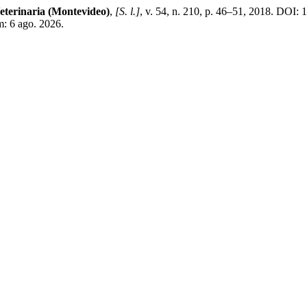
eterinaria (Montevideo)
,
[S. l.]
, v. 54, n. 210, p. 46–51, 2018. DOI
m: 6 ago. 2026.