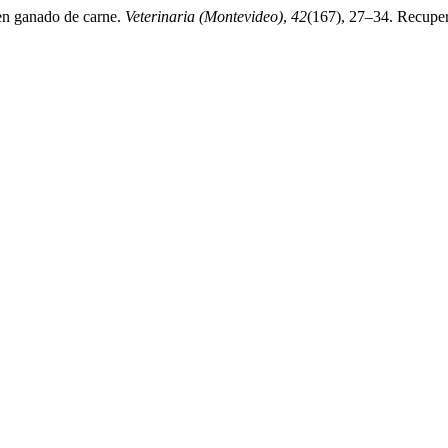
 en ganado de carne.
Veterinaria (Montevideo)
,
42
(167), 27–34. Recuper