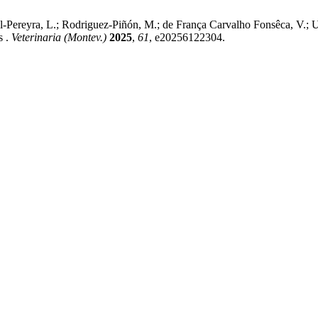
Cal-Pereyra, L.; Rodriguez-Piñón, M.; de França Carvalho Fonsêca, V.;
s .
Veterinaria (Montev.)
2025
,
61
, e20256122304.