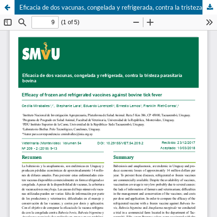
Eficacia de dos vacunas, congelada y refrigerada, contra la tristeza parasitaria bovina