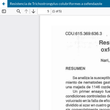
Resistencia de Trichostrongylus colubriformes a oxfendazole