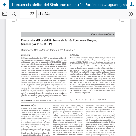
Frecuencia alélica del Síndrome de Estrés Porcino en Uruguay (análisis por PCR-RFLP)