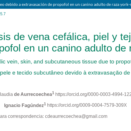
táneo debido a extravasación de propofol en un canino adulto de raza york-s