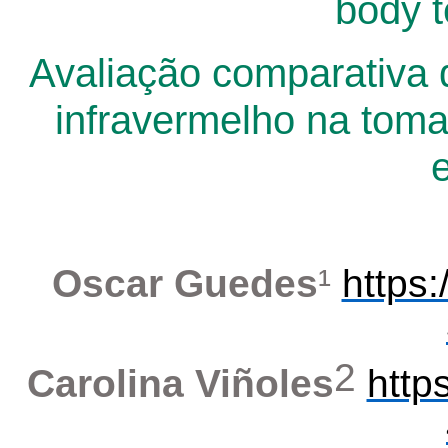
body 
Avaliação comparativa d
infravermelho na toma
Oscar Guedes
¹
https
2
Carolina Viñoles
http