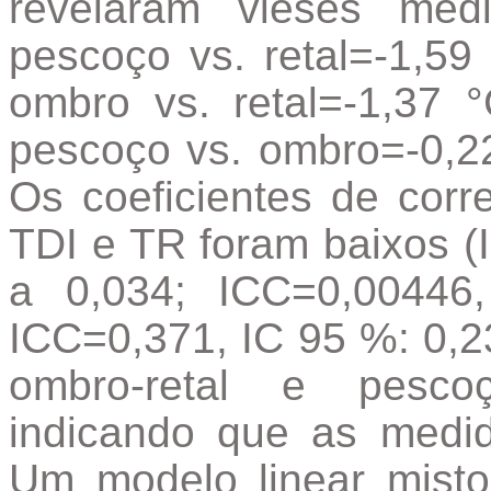
revelaram vieses médi
pescoço vs. retal=-1,59 
ombro vs. retal=-1,37 °
pescoço vs. ombro=-0,22 
Os coeficientes de corre
TDI e TR foram baixos (
a 0,034; ICC=0,00446
ICC=0,371, IC 95 %: 0,23
ombro-retal e pescoç
indicando que as medid
Um modelo linear mist