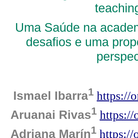
teachin
Uma Saúde na academi
desafios e uma propo
perspec
1
Ismael Ibarra
https://
1
Aruanai Rivas
https:/
1
Adriana Marín
https:/