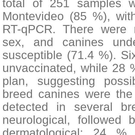
total of 251 samples 
Montevideo (85 %), wit
RT-qPCR. There were no
sex, and canines und
susceptible (71.4 %). Si
unvaccinated, while 28 
plan, suggesting possi
breed canines were the
detected in several b
neurological, followed b
dermatological; 24 %