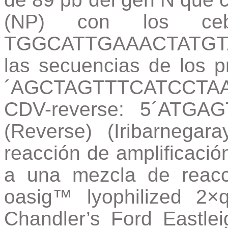
(NP) con los ceb
TGGCATTGAAACTATGT
las secuencias de los p
´AGCTAGTTTCATCCTAA
CDV-reverse: 5´ATG
(Reverse) (Iribarnegara
reacción de amplificaci
a una mezcla de reac
oasig™ lyophilized 2
Chandler’s Ford Eastle