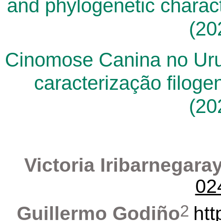
and phylogenetic characte
(20
Cinomose Canina no Urug
caracterização filoge
(20
Victoria
Iribarnegara
02
2
Guillermo Godiño
htt