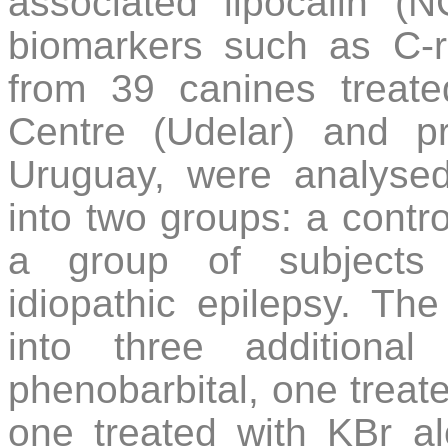
associated lipocalin (N
biomarkers such as C-re
from 39 canines treate
Centre (Udelar) and pr
Uruguay, were analysed
into two groups: a contr
a group of subjects 
idiopathic epilepsy. Th
into three additiona
phenobarbital, one treat
one treated with KBr al