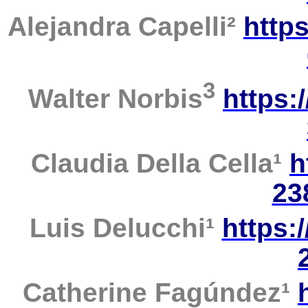
Alejandra Capelli
²
https
3
Walter
Norbis
https:
Claudia
Della Cella
¹
h
23
Luis Delucchi
¹
https:
Catherine
Fagúndez
¹